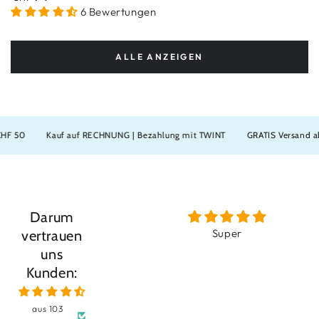
Preis
6 Bewertungen
ALLE ANZEIGEN
NG | Bezahlung mit TWINT
GRATIS Versand ab CHF 50
Kauf auf REC
Darum
Angenehmer Duft - gute Wirkung
vertrauen
Tagescrème könnte höheren Sonnenschutz
uns
haben - Tagesserum wäre ebenfalls gut i
Kunden:
wie Nachtserum
aus 103