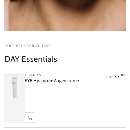
Schnellansicht
Schnellansicht
Schnellansicht
IHRE PFLEGEROUTINE
DAY Essentials
Verkäufer/in:
ELYAH AG
.00
37
CHF
EYE Hyaluron-Augencreme