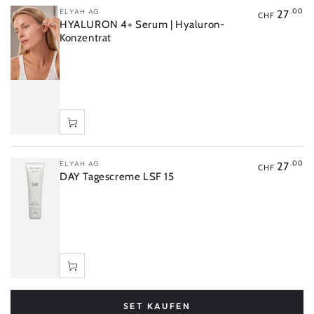
Verkäufer/in:
ELYAH AG
.00
27
CHF
HYALURON 4+ Serum | Hyaluron-
Konzentrat
Verkäufer/in:
ELYAH AG
.00
27
CHF
DAY Tagescreme LSF 15
SET KAUFEN