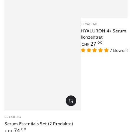
Verkäufer/in:
ELYAH AG
HYALURON 4+ Serum | H
Konzentrat
Regulärer
27
.00
CHF
Preis
7 Bewertu
Verkäufer/in:
ELYAH AG
Serum Essentials Set (2 Produkte)
Regulärer
74
.00
CHF